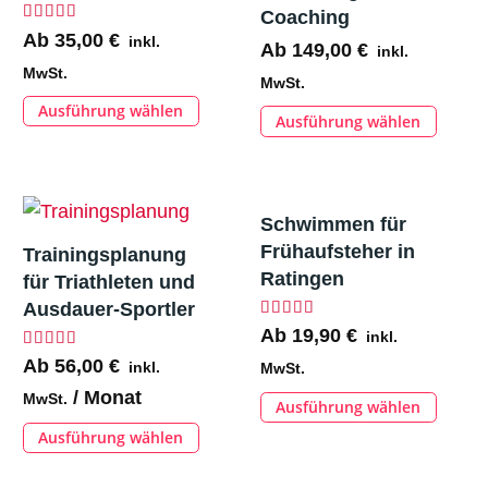
Coaching
Bewertet mit
5.00
von 5
Ab
35,00
€
inkl.
Ab
149,00
€
inkl.
MwSt.
MwSt.
Ausführung wählen
Dieses
Ausführung wählen
Dieses
Produkt
Produk
weist
weist
mehrere
mehrer
Schwimmen für
Varianten
Variant
Frühaufsteher in
Trainingsplanung
auf.
auf.
Ratingen
für Triathleten und
Die
Die
Ausdauer-Sportler
Optionen
Bewertet mit
4.86
von 
Ab
19,90
€
Option
inkl.
können
Bewertet mit
5.00
von 5
Ab
56,00
€
können
inkl.
MwSt.
auf
auf
/ Monat
MwSt.
Ausführung wählen
Dieses
der
der
Ausführung wählen
Dieses
Produk
Produktseite
Produkt
Produkt
weist
gewählt
gewähl