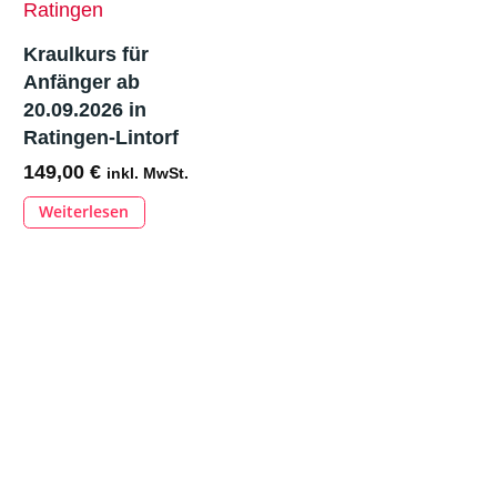
Variant
Optionen
auf.
können
Kraulkurs für
Die
auf
Anfänger ab
Option
20.09.2026 in
der
können
Ratingen-Lintorf
Produktseite
auf
149,00
€
gewählt
inkl. MwSt.
der
werden
Weiterlesen
Produkt
gewähl
werden