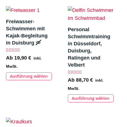
weist
mehrer
werden
werden
mehrere
Variant
Varianten
auf.
Freiwasser-
auf.
Die
Schwimmen mit
Personal
Die
Option
Kajak-Begleitung
Schwimmtraining
Optionen
können
in Duisburg 🛶
in Düsseldorf,
können
auf
Duisburg,
Bewertet mit
5.00
von 5
Ab
19,90
€
Ratingen und
inkl.
auf
der
Velbert
der
Produkt
MwSt.
Produktseite
gewähl
Ausführung wählen
Dieses
Bewertet mit
5.00
von 
Ab
88,70
€
inkl.
gewählt
werden
Produkt
MwSt.
werden
weist
Ausführung wählen
Dieses
mehrere
Produk
Varianten
weist
auf.
mehrer
Die