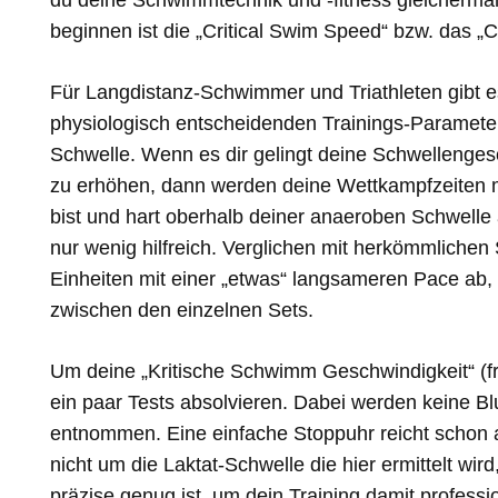
du deine Schwimmtechnik und -fitness gleicherma
beginnen ist die „Critical Swim Speed“ bzw. das „
Für Langdistanz-Schwimmer und Triathleten gibt e
physiologisch entscheidenden Trainings-Parameter
Schwelle. Wenn es dir gelingt deine Schwellenges
zu erhöhen, dann werden deine Wettkampfzeiten me
bist und hart oberhalb deiner anaeroben Schwelle a
nur wenig hilfreich. Verglichen mit herkömmlichen
Einheiten mit einer „etwas“ langsameren Pace ab,
zwischen den einzelnen Sets.
Um deine „Kritische Schwimm Geschwindigkeit“ (f
ein paar Tests absolvieren. Dabei werden keine Bl
entnommen. Eine einfache Stoppuhr reicht schon au
nicht um die Laktat-Schwelle die hier ermittelt wi
präzise genug ist, um dein Training damit professi