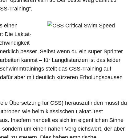
ßen optimieren kannst. Der beste Weg damit zu
CSS-Training“.
s einen
: Die Laktat-
chwindigkeit
rklich besser. Selbst wenn du ein super Sprinter
rbeiten kannst – für Langdistanzen ist das leider
 Schwimmtrainings stellt das CSS-Training auf
 dafür aber mit deutlich kürzeren Erholungspausen
reie Übersetzung für CSS) herauszufinden musst du
utproben wie beim klassischen Laktat-Test
s. Insofern handelt es sich im eigentlichen Sinne
rd, sondern um einen nahen Vergleichswert, der aber
onell zu steuern. Dies haben empirische