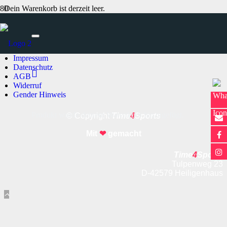
Dein Warenkorb ist derzeit leer.
Zurück zum Shop
Impressum
Datenschutz
AGB
Widerruf
Gender Hinweis
Produkt
wurde deinem Warenkorb hinzugefügt.
© Copyright
Time
4
Sports
Mit
❤
gemacht
Time
4
Sports
Tulpenweg 23
D-42579 Heiligenhaus