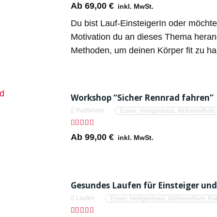
Ab
69,00
€
inkl. MwSt.
Du bist Lauf-EinsteigerIn oder möchte
Motivation du an dieses Thema herange
Methoden, um deinen Körper fit zu h
Workshop “Sicher Rennrad fahren”
Radfahren
Essen
,
Heiligenhaus
,
Mülheim/Ruhr
Bewertet mit
5.00
von 5
Ab
99,00
€
inkl. MwSt.
Gesundes Laufen für Einsteiger un
Laufen
Essen
,
Heiligenhaus
,
Mülheim/Ruhr
,
Rat