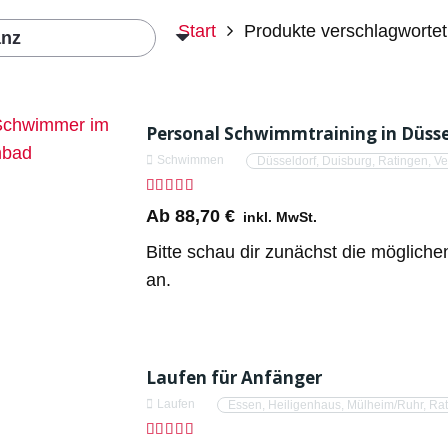
Start
Produkte verschlagwortet 
Personal Schwimmtraining in Düssel
Schwimmen
Düsseldorf
,
Duisburg
,
Ratingen
,
Ve
Bewertet mit
5.00
von 5
Ab
88,70
€
inkl. MwSt.
Bitte schau dir zunächst die möglich
an.
Laufen für Anfänger
Laufen
Essen
,
Heiligenhaus
,
Mülheim/Ruhr
,
Rat
Bewertet mit
5.00
von 5