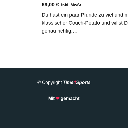
Bewertet mit
5.00
von 5
69,00
€
inkl. MwSt.
Du hast ein paar Pfunde zu viel und 
klassischer Couch-Potato und willst 
genau richtig.…
© Copyright
Time
4
Sports
Mit
❤
gemacht