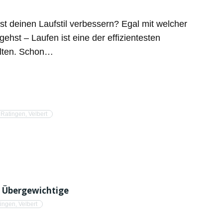
st deinen Laufstil verbessern? Egal mit welcher
hst – Laufen ist eine der effizientesten
alten. Schon…
,
Ratingen
,
Velbert
d Übergewichtige
ingen
,
Velbert