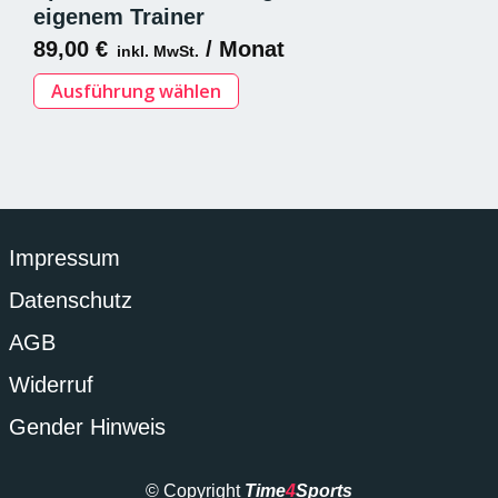
Die
eigenem Trainer
Optionen
89,00
€
/ Monat
inkl. MwSt.
können
auf
Dieses
Ausführung wählen
der
Produkt
Produktseite
weist
gewählt
mehrere
werden
Varianten
auf.
Die
Impressum
Optionen
Datenschutz
können
auf
AGB
der
Produktseite
Widerruf
gewählt
Gender Hinweis
werden
© Copyright
Time
4
Sports