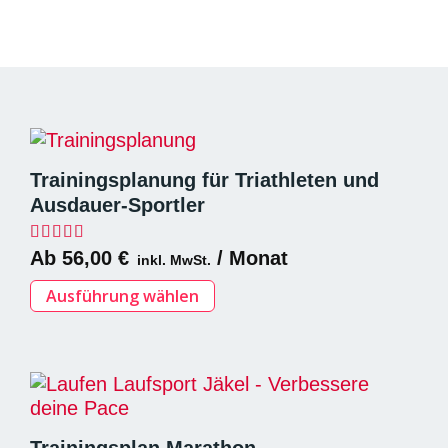
Trainingsplanung für Triathleten und
Ausdauer-Sportler
Bewertet mit
5.00
von 5
Ab
56,00
€
/ Monat
inkl. MwSt.
Dieses
Ausführung wählen
Produkt
weist
mehrere
Varianten
auf.
Die
Trainingsplan Marathon