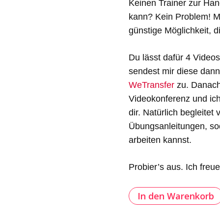
Keinen Trainer zur Ha
kann? Kein Problem! Mi
günstige Möglichkeit, d
Du lässt dafür 4 Video
sendest mir diese dan
WeTransfer
zu. Danach 
Videokonferenz und ic
dir. Natürlich begleite
Übungsanleitungen, sod
arbeiten kannst.
Probier’s aus. Ich freue
In den Warenkorb
Online-
Videoanalyse