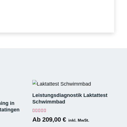
Leistungsdiagnostik Laktattest
Schwimmbad
ing in
Ratingen
Bewertet mit
5.00
von 5
Ab
209,00
€
inkl. MwSt.