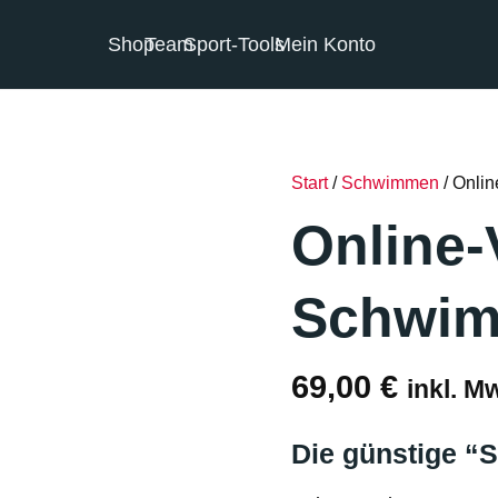
Shop
Team
Sport-Tools
Mein Konto
Start
/
Schwimmen
/ Onli
Online-
Schwi
69,00
€
inkl. M
Die günstige “