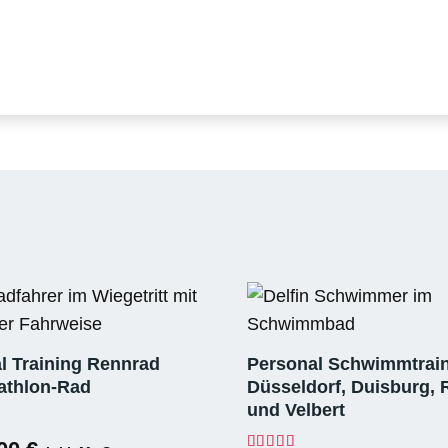
l Training Rennrad
Personal Schwimmtrain
iathlon-Rad
Düsseldorf, Duisburg, 
und Velbert
t mit
5.00
von 5