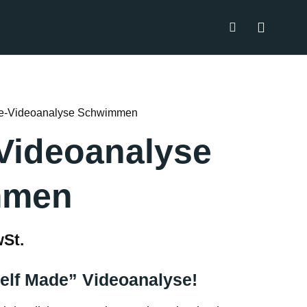
ne-Videoanalyse Schwimmen
Videoanalyse
mmen
wSt.
Self Made” Videoanalyse!