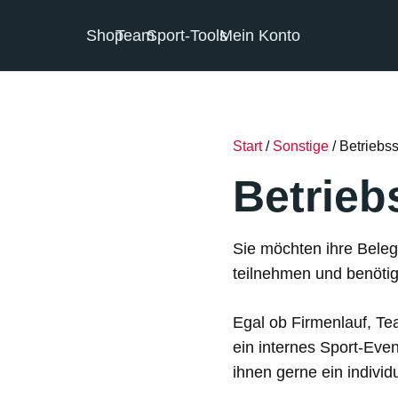
Shop
Team
Sport-Tools
Mein Konto
Start
/
Sonstige
/ Betriebss
Betrieb
Sie möchten ihre Beleg
teilnehmen und benötige
Egal ob Firmenlauf, Te
ein internes Sport-Even
ihnen gerne ein individ