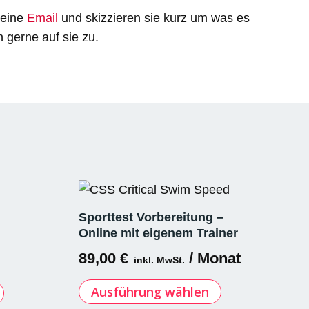
 eine
Email
und skizzieren sie kurz um was es
gerne auf sie zu.
Sporttest Vorbereitung –
Online mit eigenem Trainer
5
89,00
€
/ Monat
inkl. MwSt.
Dieses
Dieses
Ausführung wählen
Produkt
Produkt