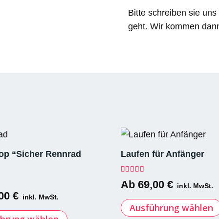
Bitte schreiben sie uns
geht. Wir kommen dann 
p “Sicher Rennrad
Laufen für Anfänger
Bewertet mit
5.00
von 
Ab
69,00
€
inkl. MwSt.
t mit
5.00
von 5
,00
€
inkl. MwSt.
Ausführung wählen
Dieses