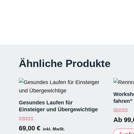
Ähnliche Produkte
Worksho
fahren”
Gesundes Laufen für
Einsteiger und Übergewichtige
Bewerte
Ab
99
Bewertet mit
5.00
von 5
69,00
€
inkl. MwSt.