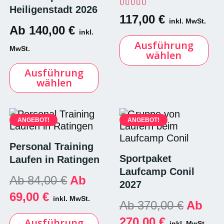
Heiligenstadt 2026
Bewertet mit
5.00
vo
117,00
€
inkl. MwSt.
Ab
140,00
€
Di
inkl.
Ausführung
Pr
MwSt.
wählen
we
Dieses
m
Ausführung
Produkt
Va
wählen
weist
au
mehrere
Di
Varianten
Op
auf.
ANGEBOT!
ANGEBOT!
k
Die
au
Optionen
Personal Training
de
können
Sportpaket
Laufen in Ratingen
Pr
auf
Laufcamp Conil
ge
Ab
84,00
€
Ab
der
2027
w
Produktseite
69,00
€
inkl. MwSt.
Ab
370,00
€
Ab
gewählt
Dieses
werden
270,00
€
Ausführung
Produkt
inkl. MwSt.